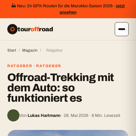
🏜️ Neu: 24 GPX-Routen für die Marokko-Saison 2026 -
jetzt
ansehen
tour
off
road
Start
/
Magazin
/
Ratgeber
RATGEBER · RATGEBER
Offroad-Trekking mit
dem Auto: so
funktioniert es
Von
Lukas Hartmann
· 28. Mai 2026 · 8 Min. Lesezeit