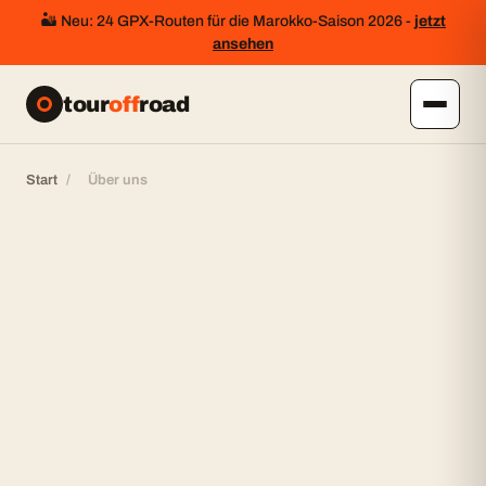
🏜️ Neu: 24 GPX-Routen für die Marokko-Saison 2026 -
jetzt
ansehen
tour
off
road
Start
/
Über uns